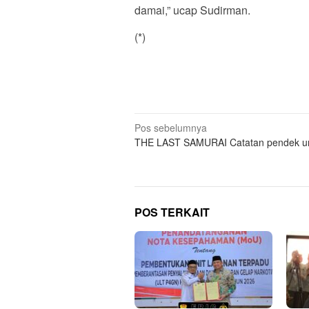
damai,” ucap Sudirman.
(*)
Navigasi
Pos sebelumnya
THE LAST SAMURAI Catatan pendek u
pos
POS TERKAIT