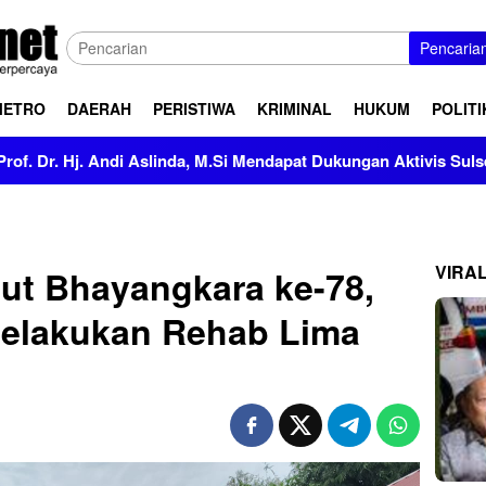
Pencaria
METRO
DAERAH
PERISTIWA
KRIMINAL
HUKUM
POLITI
ndi Aslinda, M.Si Mendapat Dukungan Aktivis Sulsel
Kap
VIRA
ut Bhayangkara ke-78,
Melakukan Rehab Lima