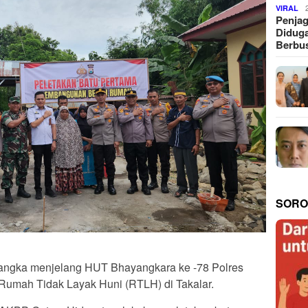
VIRAL
Penjag
Diduga
Berbus
SORO
rangka menjelang HUT Bhayangkara ke -78 Polres
 Rumah Tidak Layak Huni (RTLH) di Takalar.