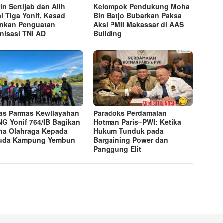
in Sertijab dan Alih
Kelompok Pendukung Moha
l Tiga Yonif, Kasad
Bin Batjo Bubarkan Paksa
nkan Penguatan
Aksi PMII Makassar di AAS
nisasi TNI AD
Building
as Pamtas Kewilayahan
Paradoks Perdamaian
NG Yonif 764/IB Bagikan
Hotman Paris–PWI: Ketika
na Olahraga Kepada
Hukum Tunduk pada
uda Kampung Yembun
Bargaining Power dan
Panggung Elit