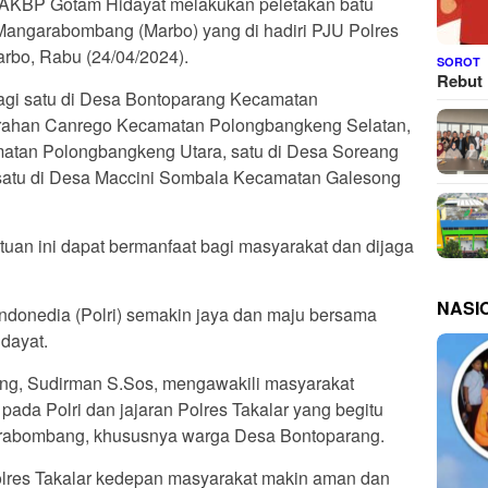
ar, AKBP Gotam Hidayat melakukan peletakan batu
Mangarabombang (Marbo) yang di hadiri PJU Polres
arbo, Rabu (24/04/2024).
SOROT
Rebut 
bagi satu di Desa Bontoparang Kecamatan
rahan Canrego Kecamatan Polongbangkeng Selatan,
atan Polongbangkeng Utara, satu di Desa Soreang
atu di Desa Maccini Sombala Kecamatan Galesong
an ini dapat bermanfaat bagi masyarakat dan dijaga
NASI
ndonedia (Polri) semakin jaya dan maju bersama
dayat.
, Sudirman S.Sos, mengawakili masyarakat
ada Polri dan jajaran Polres Takalar yang begitu
arabombang, khususnya warga Desa Bontoparang.
olres Takalar kedepan masyarakat makin aman dan