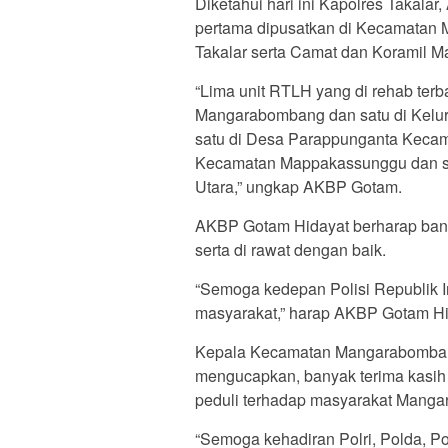
Diketahui hari ini Kapolres Takal
pertama dipusatkan di Kecamatan 
Takalar serta Camat dan Koramil M
“Lima unit RTLH yang di rehab ter
Mangarabombang dan satu di Kelu
satu di Desa Parappunganta Kecam
Kecamatan Mappakassunggu dan s
Utara,” ungkap AKBP Gotam.
AKBP Gotam Hidayat berharap bantu
serta di rawat dengan baik.
“Semoga kedepan Polisi Republik I
masyarakat,” harap AKBP Gotam Hi
Kepala Kecamatan Mangarabombang
mengucapkan, banyak terima kasih p
peduli terhadap masyarakat Mang
“Semoga kehadiran Polri, Polda, P