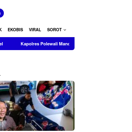
tutup
n
K
EKOBIS
VIRAL
SOROT
olres Polewali Mandar Turut Musnahkan Barang Bukti Perkara In
L