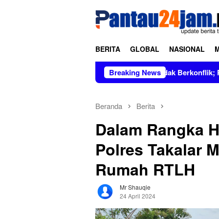
Loncat
tutup
ke
konten
BERITA
GLOBAL
NASIONAL
us Dipimpin Figur Bersih dan Tidak Berkonflik; Prof. Dr. Hj. A
Breaking News
Beranda
Berita
Dalam Rangka H
Polres Takalar 
Rumah RTLH
Mr Shauqie
24 April 2024