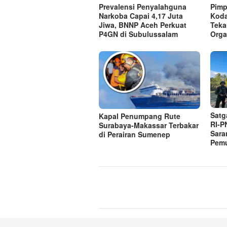
Prevalensi Penyalahguna
Pimp
Narkoba Capai 4,17 Juta
Koda
Jiwa, BNNP Aceh Perkuat
Teka
P4GN di Subulussalam
Orga
Satg
Kapal Penumpang Rute
RI-P
Surabaya-Makassar Terbakar
Sara
di Perairan Sumenep
Pem