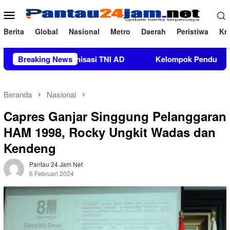
Loncat
Menu
ke
Mobile
konten
Berita
Global
Nasional
Metro
Daerah
Peristiwa
Kri
guatan Organisasi TNI AD
Breaking News
Kelompok Pendukung Moha Bin 
Beranda
Nasional
Capres Ganjar Singgung Pelanggaran
HAM 1998, Rocky Ungkit Wadas dan
Kendeng
Pantau 24 Jam Net
6 Februari 2024