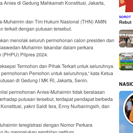
ata Anies di Gedung Mahkamah Konstitusi, Jakarta,
SOROT
es-Muhaimin dan Tim Hukum Nasional (THN) AMIN
Rebut 
 terkait dengan putusan tersebut.
kan menolak seluruh permohonan calon presiden dan
 Baswedan-Muhaimin Iskandar dalam perkara
m (PHPU) Pilpres 2024.
eksepsi Termohon dan Pihak Terkait untuk seluruhnya.
permohonan Pemohon untuk seluruhnya,” kata Ketua
usan di Gedung I MK RI, Jakarta, Senin.
NASI
lai permohonan Anies-Muhaimin tidak beralasan
erhadap putusan tersebut, terdapat pendapat berbeda
 Konstitusi, yakni Saldi Isra, Enny Nurbaningsih, dan
Muhaimin teregistrasi dengan Nomor Perkara
itu mengajukan sembilan petitum.