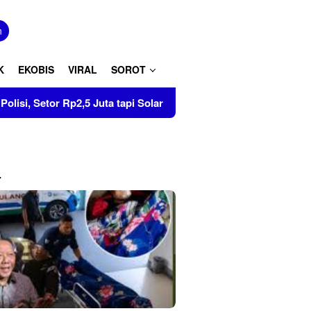
tutup
n
K
EKOBIS
VIRAL
SOROT
p2,5 Juta tapi Solar 8 Ton Disita di Pinrang
Tumbuhkan
L