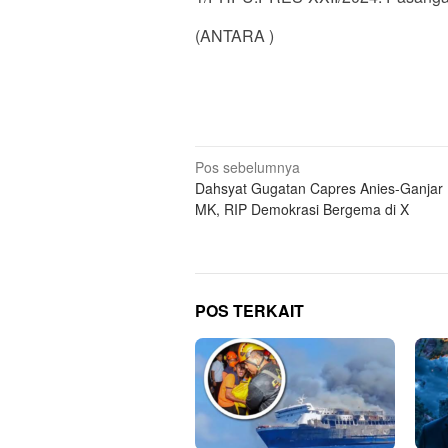
(ANTARA )
Navigasi
Pos sebelumnya
Dahsyat Gugatan Capres Anies-Ganjar 
pos
MK, RIP Demokrasi Bergema di X
POS TERKAIT