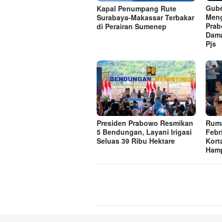
Gube
Kapal Penumpang Rute
Meng
Surabaya-Makassar Terbakar
Prab
di Perairan Sumenep
Dama
Pjs
Presiden Prabowo Resmikan
Ruma
5 Bendungan, Layani Irigasi
Febr
Seluas 39 Ribu Hektare
Korta
Hamp