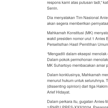
respons kami atas putusan tadi,” k
Senin.
Dia menyatakan Tim Nasional Ani
akan segera memberikan pernyataan
Mahkamah Konstitusi (MK) menyata
wakil presiden nomor urut 1 Anies
Perselisihan Hasil Pemilihan Umu
“Mengadili dalam eksepsi menolak 
Dalam pokok permohonan menolak 
MK Suhartoyo membacakan amar put
Dalam konklusinya, Mahkamah meni
menurut hukum untuk seluruhnya. T
(dissenting opinion) dari tiga Hakim
Arief Hidayat.
Dalam perkara itu, gugatan Anies-
1/PHPU.PRES-XXII/2024. Pasangan 