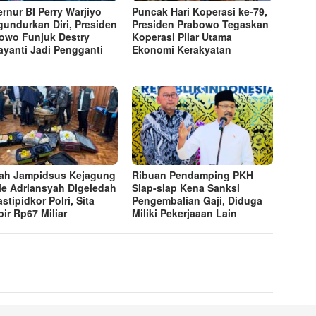
rnur BI Perry Warjiyo
Puncak Hari Koperasi ke-79,
undurkan Diri, Presiden
Presiden Prabowo Tegaskan
owo Funjuk Destry
Koperasi Pilar Utama
yanti Jadi Pengganti
Ekonomi Kerakyatan
h Jampidsus Kejagung
Ribuan Pendamping PKH
ie Adriansyah Digeledah
Siap-siap Kena Sanksi
stipidkor Polri, Sita
Pengembalian Gaji, Diduga
ir Rp67 Miliar
Miliki Pekerjaaan Lain