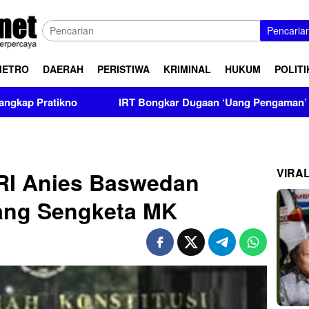
Pencaria
METRO
DAERAH
PERISTIWA
KRIMINAL
HUKUM
POLITI
ikno
IRT Bongkar Dugaan ‘Uang Pengaman’ Polisi, Setor R
VIRA
 RI Anies Baswedan
dang Sengketa MK