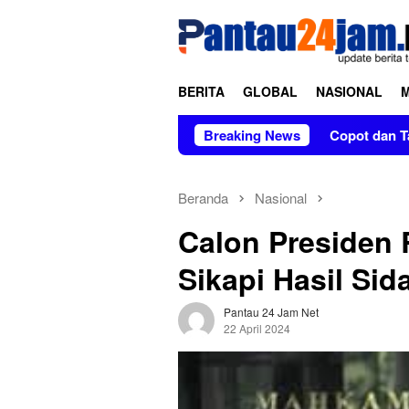
Loncat
tutup
ke
konten
BERITA
GLOBAL
NASIONAL
a Bulan Tanpa Kabar di Soppeng
Breaking News
Copot dan Tangkap Prat
Beranda
Nasional
Calon Presiden
Sikapi Hasil Si
Pantau 24 Jam Net
22 April 2024