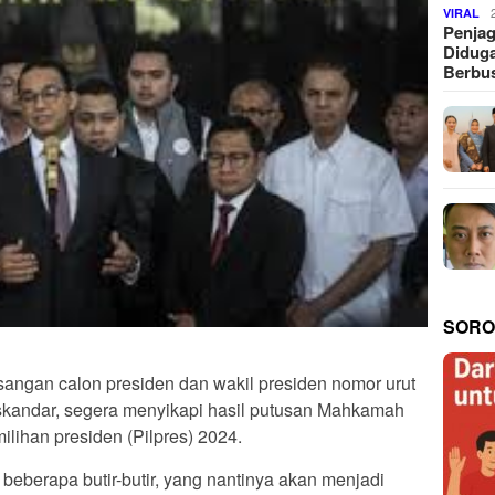
VIRAL
Penjag
Diduga
Berbus
SORO
angan calon presiden dan wakil presiden nomor urut
kandar, segera menyikapi hasil putusan Mahkamah
milihan presiden (Pilpres) 2024.
beberapa butir-butir, yang nantinya akan menjadi