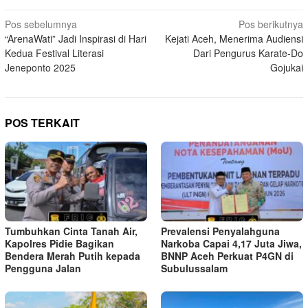
Navigasi
Pos sebelumnya
Pos berikutnya
“ArenaWati” Jadi Inspirasi di Hari
Kejati Aceh, Menerima Audiensi
pos
Kedua Festival Literasi
Dari Pengurus Karate-Do
Jeneponto 2025
Gojukai
POS TERKAIT
Tumbuhkan Cinta Tanah Air,
Prevalensi Penyalahguna
Kapolres Pidie Bagikan
Narkoba Capai 4,17 Juta Jiwa,
Bendera Merah Putih kepada
BNNP Aceh Perkuat P4GN di
Pengguna Jalan ‎
Subulussalam