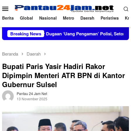
Loncat
Menu
ke
Mobile
konten
Berita
Global
Nasional
Metro
Daerah
Peristiwa
Kri
RT Bongkar Dugaan ‘Uang Pengaman’ Polisi, Setor Rp2,5 Juta tap
Breaking News
Beranda
Daerah
Bupati Paris Yasir Hadiri Rakor
Dipimpin Menteri ATR BPN di Kantor
Gubernur Sulsel
Pantau 24 Jam Net
13 November 2025