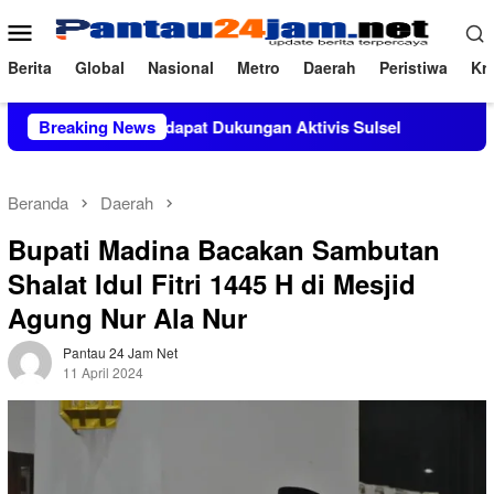
Loncat
Menu
ke
Mobile
konten
Berita
Global
Nasional
Metro
Daerah
Peristiwa
Kri
da, M.Si Mendapat Dukungan Aktivis Sulsel
Breaking News
Kapolres Pol
Beranda
Daerah
Bupati Madina Bacakan Sambutan
Shalat Idul Fitri 1445 H di Mesjid
Agung Nur Ala Nur
Pantau 24 Jam Net
11 April 2024