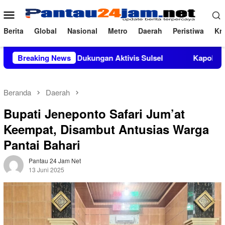
Loncat
Menu
ke
Mobile
konten
Berita
Global
Nasional
Metro
Daerah
Peristiwa
Kri
dapat Dukungan Aktivis Sulsel
Breaking News
Kapolres Polewali Mandar
Beranda
Daerah
Bupati Jeneponto Safari Jum’at
Keempat, Disambut Antusias Warga
Pantai Bahari
Pantau 24 Jam Net
13 Juni 2025