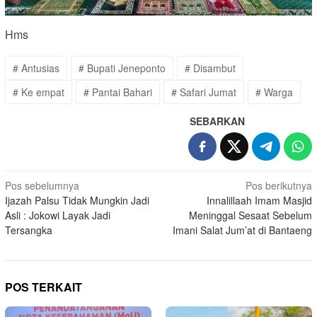
Hms
# Antusias
# Bupati Jeneponto
# Disambut
# Ke empat
# Pantai Bahari
# Safari Jumat
# Warga
SEBARKAN
Navigasi
Pos sebelumnya
Pos berikutnya
Ijazah Palsu Tidak Mungkin Jadi
Innalillaah Imam Masjid
pos
Asli : Jokowi Layak Jadi
Meninggal Sesaat Sebelum
Tersangka
Imani Salat Jum’at di Bantaeng
POS TERKAIT