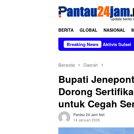
Loncat
tutup
ke
konten
BERITA
GLOBAL
NASIONAL
Mendapat Dukungan Aktivis Sulsel
Breaking News
Kapolres Polewali Man
Beranda
Daerah
Bupati Jenepon
Dorong Sertifik
untuk Cegah Se
Pantau 24 Jam Net
14 Januari 2026