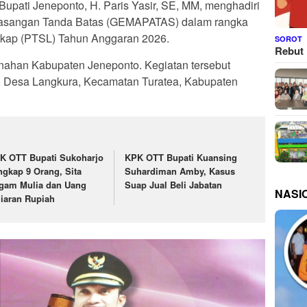
 Bupati Jeneponto, H. Paris Yasir, SE, MM, menghadiri
masangan Tanda Batas (GEMAPATAS) dalam rangka
gkap (PTSL) Tahun Anggaran 2026.
SOROT
Rebut 
nahan Kabupaten Jeneponto. Kegiatan tersebut
, Desa Langkura, Kecamatan Turatea, Kabupaten
K OTT Bupati Sukoharjo
KPK OTT Bupati Kuansing
ngkap 9 Orang, Sita
Suhardiman Amby, Kasus
gam Mulia dan Uang
Suap Jual Beli Jabatan
NASI
liaran Rupiah