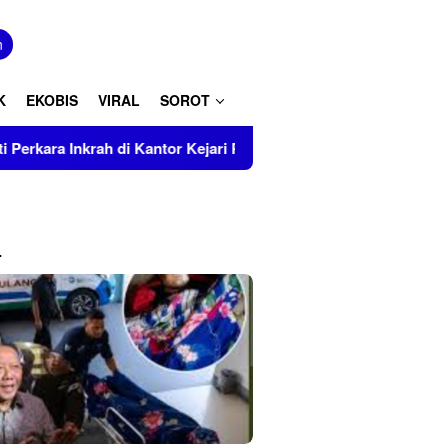
tutup
n
K
EKOBIS
VIRAL
SOROT
ari Polman
Prevalensi Penyalahguna Narkoba Capai 4,1
L