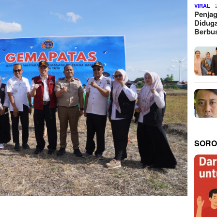
VIRAL
Penjag
Diduga
Berbus
SORO