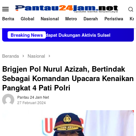
Loncat
Menu
ke
Mobile
konten
Berita
Global
Nasional
Metro
Daerah
Peristiwa
Kri
, M.Si Mendapat Dukungan Aktivis Sulsel
Breaking News
Kapolres Polew
Beranda
Nasional
Brigjen Pol Nurul Azizah, Bertindak
Sebagai Komandan Upacara Kenaikan
Pangkat 4 Pati Polri
Pantau 24 Jam Net
27 Februari 2024