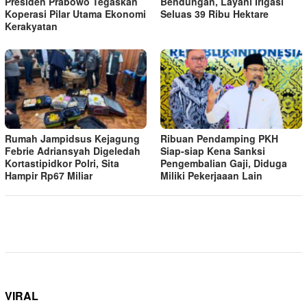
Presiden Prabowo Tegaskan
Bendungan, Layani Irigasi
Koperasi Pilar Utama Ekonomi
Seluas 39 Ribu Hektare
Kerakyatan
Rumah Jampidsus Kejagung
Ribuan Pendamping PKH
Febrie Adriansyah Digeledah
Siap-siap Kena Sanksi
Kortastipidkor Polri, Sita
Pengembalian Gaji, Diduga
Hampir Rp67 Miliar
Miliki Pekerjaaan Lain
VIRAL