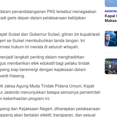
 dalam penandatanganan PKS tersebut menegaskan
NASION
Kapal
di garis depan dalam pelaksanaan kebijakan
Makass
ati Sulsel dan Gubernur Sulsel, giliran 24 bupati/wali
geri se-Sulsel membubuhkan tanda tangan. Ini
asi hukum ini merata di seluruh wilayah.
i menjadi langkah penting dalam menghadirkan
gus memberikan efek edukatif bagi pelaku tindak
peng siap bersinergi dengan kejaksaan dalam
wardi Haseng.
erti Jaksa Agung Muda Tindak Pidana Umum, Kajati
tur Jaskrido menunjukkan betapa seriusnya pemerintah
 keberhasilan program ini.
peng dan Kejaksaan Negeri, diharapkan pelaksanaan
ppeng akan berjalan efektif, transparan, dan sesuai