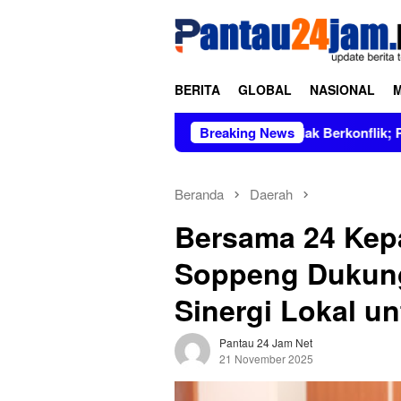
Loncat
tutup
ke
konten
BERITA
GLOBAL
NASIONAL
rus Dipimpin Figur Bersih dan Tidak Berkonflik; Prof. Dr. Hj. 
Breaking News
Beranda
Daerah
Bersama 24 Kepa
Soppeng Dukung 
Sinergi Lokal u
Pantau 24 Jam Net
21 November 2025