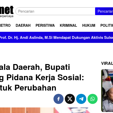
Pencaria
METRO
DAERAH
PERISTIWA
KRIMINAL
HUKUM
POLITI
Andi Aslinda, M.Si Mendapat Dukungan Aktivis Sulsel
Ka
VIRA
la Daerah, Bupati
Pidana Kerja Sosial:
ntuk Perubahan