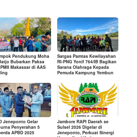
ompok Pendukung Moha
Satgas Pamtas Kewilayahan
Batjo Bubarkan Paksa
RI-PNG Yonif 764/IB Bagikan
 PMII Makassar di AAS
Sarana Olahraga Kepada
ding
Pemuda Kampung Yembun
 Jeneponto Gelar
Jambore RAPI Daerah se
purna Penyerahan 5
Sulsel 2026 Digelar di
erda APBD 2025
Jeneponto, Perkuat Sinergi