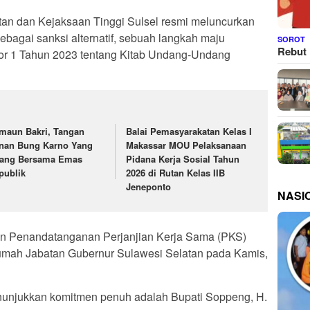
tan dan Kejaksaan Tinggi Sulsel resmi meluncurkan
ebagai sanksi alternatif, sebuah langkah maju
SOROT
Rebut 
 1 Tahun 2023 tentang Kitab Undang-Undang
maun Bakri, Tangan
Balai Pemasyarakatan Kelas I
nan Bung Karno Yang
Makassar MOU Pelaksanaan
lang Bersama Emas
Pidana Kerja Sosial Tahun
publik
2026 di Rutan Kelas IIB
Jeneponto
NASI
gan Penandatanganan Perjanjian Kerja Sama (PKS)
Rumah Jabatan Gubernur Sulawesi Selatan pada Kamis,
nunjukkan komitmen penuh adalah Bupati Soppeng, H.