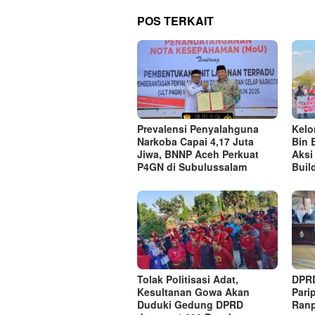
POS TERKAIT
Prevalensi Penyalahguna
Kel
Narkoba Capai 4,17 Juta
Bin 
Jiwa, BNNP Aceh Perkuat
Aksi
P4GN di Subulussalam
Buil
Tolak Politisasi Adat,
DPRD
Kesultanan Gowa Akan
Pari
Duduki Gedung DPRD
Ranp