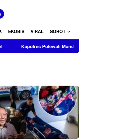
tutup
n
K
EKOBIS
VIRAL
SOROT
polres Polewali Mandar Turut Musnahkan Barang Bukti Perkara I
L