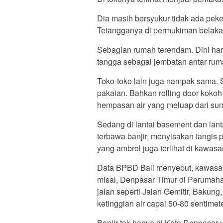
Dia masih bersyukur tidak ada peker
Tetangganya di permukiman belakang
Sebagian rumah terendam. Dini ha
tangga sebagai jembatan antar rum
Toko-toko lain juga nampak sama. S
pakaian. Bahkan rolling door koko
hempasan air yang meluap dari sun
Sedang di lantai basement dan lan
terbawa banjir, menyisakan tangi
yang ambrol juga terlihat di kawa
Data BPBD Bali menyebut, kawasan
misal, Denpasar Timur di Perumaha
jalan seperti Jalan Gemitir, Bakun
ketinggian air capai 50-80 sentimete
Banjir tak hanya di Kota Denpasar