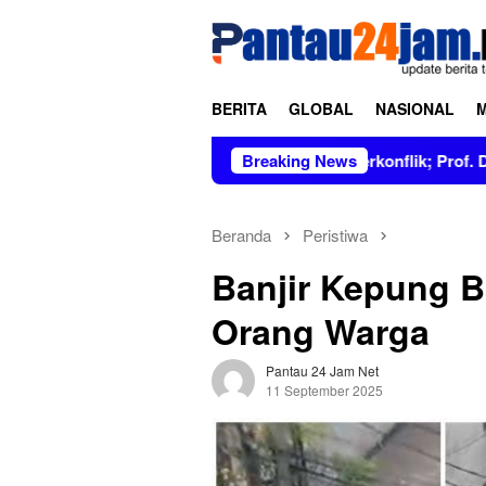
Loncat
tutup
ke
konten
BERITA
GLOBAL
NASIONAL
igur Bersih dan Tidak Berkonflik; Prof. Dr. Hj. Andi Aslinda, 
Breaking News
Beranda
Peristiwa
Banjir Kepung 
Orang Warga
Pantau 24 Jam Net
11 September 2025