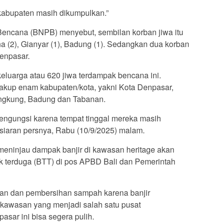
 kabupaten masih dikumpulkan.”
ncana (BNPB) menyebut, sembilan korban jiwa itu
a (2), Gianyar (1), Badung (1). Sedangkan dua korban
enpasar.
keluarga atau 620 jiwa terdampak bencana ini.
kup enam kabupaten/kota, yakni Kota Denpasar,
ngkung, Badung dan Tabanan.
engungsi karena tempat tinggal mereka masih
 siaran persnya, Rabu (10/9/2025) malam.
meninjau dampak banjir di kawasan heritage akan
k terduga (BTT) di pos APBD Bali dan Pemerintah
ban dan pembersihan sampah karena banjir
 kawasan yang menjadi salah satu pusat
asar ini bisa segera pulih.