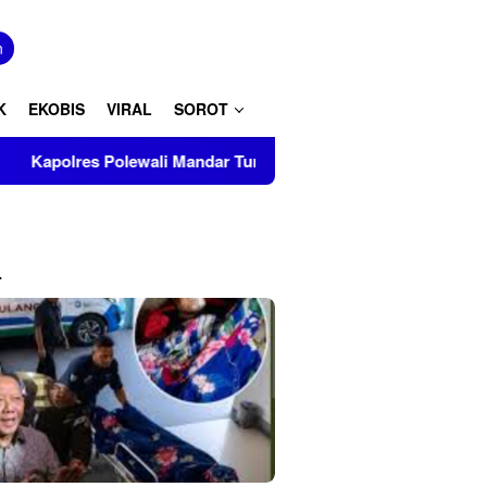
tutup
n
K
EKOBIS
VIRAL
SOROT
 Mandar Turut Musnahkan Barang Bukti Perkara Inkrah di Kanto
L