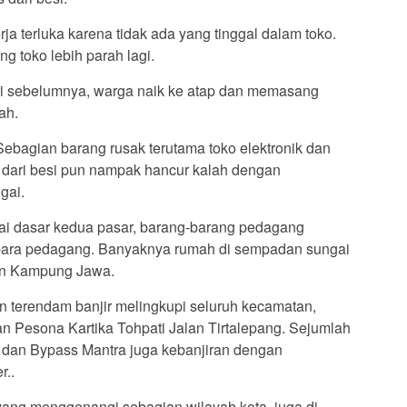
ja terluka karena tidak ada yang tinggal dalam toko.
 toko lebih parah lagi.
ri sebelumnya, warga naik ke atap dan memasang
ah.
ebagian barang rusak terutama toko elektronik dan
h dari besi pun nampak hancur kalah dengan
gai.
tai dasar kedua pasar, barang-barang pedagang
s para pedagang. Banyaknya rumah di sempadan sungai
san Kampung Jawa.
 terendam banjir melingkupi seluruh kecamatan,
n Pesona Kartika Tohpati Jalan Tirtalepang. Sejumlah
g, dan Bypass Mantra juga kebanjiran dengan
r..
 yang menggenangi sebagian wilayah kota, juga di