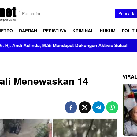
Pencaria
METRO
DAERAH
PERISTIWA
KRIMINAL
HUKUM
POLITI
M.Si Mendapat Dukungan Aktivis Sulsel
Kapolres Polewali
VIRA
Bali Menewaskan 14