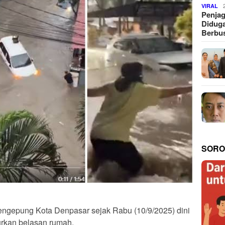
VIRAL
Penjag
Diduga
Berbus
SORO
mengepung Kota Denpasar sejak Rabu (10/9/2025) dini
urkan belasan rumah.