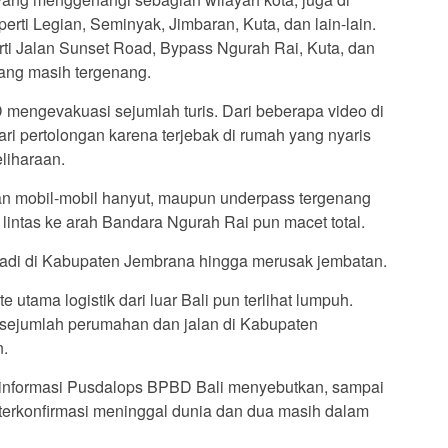
rti Legian, Seminyak, Jimbaran, Kuta, dan lain-lain.
rti Jalan Sunset Road, Bypass Ngurah Rai, Kuta, dan
ang masih tergenang.
 mengevakuasi sejumlah turis. Dari beberapa video di
i pertolongan karena terjebak di rumah yang nyaris
liharaan.
an mobil-mobil hanyut, maupun underpass tergenang
lintas ke arah Bandara Ngurah Rai pun macet total.
erjadi di Kabupaten Jembrana hingga merusak jembatan.
 utama logistik dari luar Bali pun terlihat lumpuh.
i sejumlah perumahan dan jalan di Kabupaten
n.
 informasi Pusdalops BPBD Bali menyebutkan, sampai
an terkonfirmasi meninggal dunia dan dua masih dalam