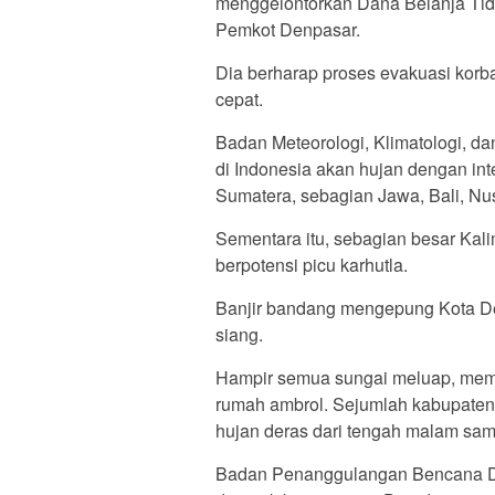
menggelontorkan Dana Belanja Tid
Pemkot Denpasar.
Dia berharap proses evakuasi korb
cepat.
Badan Meteorologi, Klimatologi, d
di Indonesia akan hujan dengan int
Sumatera, sebagian Jawa, Bali, Nu
Sementara itu, sebagian besar Ka
berpotensi picu karhutla.
Banjir bandang mengepung Kota Den
siang.
Hampir semua sungai meluap, mem
rumah ambrol. Sejumlah kabupaten 
hujan deras dari tengah malam samp
Badan Penanggulangan Bencana Dae