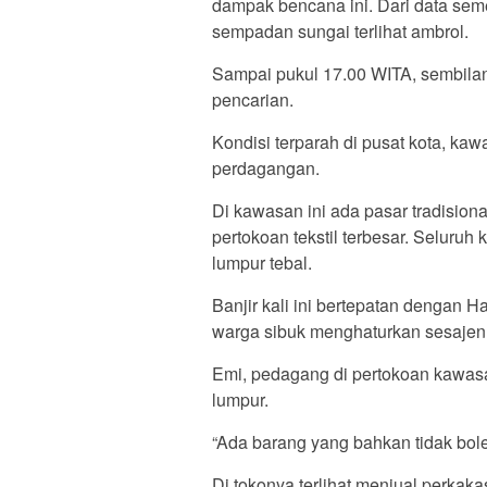
dampak bencana ini. Dari data sem
sempadan sungai terlihat ambrol.
Sampai pukul 17.00 WITA, sembila
pencarian.
Kondisi terparah di pusat kota, ka
perdagangan.
Di kawasan ini ada pasar tradision
pertokoan tekstil terbesar. Selur
lumpur tebal.
Banjir kali ini bertepatan dengan 
warga sibuk menghaturkan sesajen
Emi, pedagang di pertokoan kawas
lumpur.
“Ada barang yang bahkan tidak bole
Di tokonya terlihat menjual perkakas