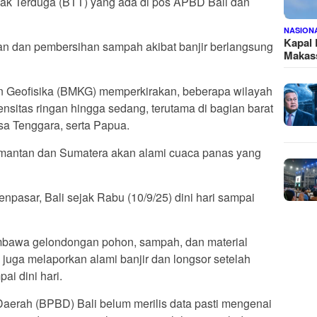
ak Terduga (BTT) yang ada di pos APBD Bali dan
NASION
Kapal
an dan pembersihan sampah akibat banjir berlangsung
Makass
an Geofisika (BMKG) memperkirakan, beberapa wilayah
ensitas ringan hingga sedang, terutama di bagian barat
sa Tenggara, serta Papua.
limantan dan Sumatera akan alami cuaca panas yang
pasar, Bali sejak Rabu (10/9/25) dini hari sampai
bawa gelondongan pohon, sampah, dan material
juga melaporkan alami banjir dan longsor setelah
ai dini hari.
rah (BPBD) Bali belum merilis data pasti mengenai