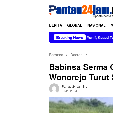
Loncat
tutup
ke
konten
BERITA
GLOBAL
NASIONAL
Pimpin Sertijab dan Alih Kodal Tiga Yonif, Kasad Tekankan Pen
Breaking News
Beranda
Daerah
Babinsa Serma
Wonorejo Turut
Pantau 24 Jam Net
3 Mei 2024