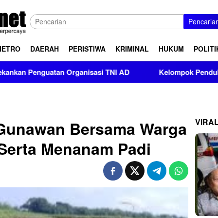
Pencaria
METRO
DAERAH
PERISTIWA
KRIMINAL
HUKUM
POLITI
guatan Organisasi TNI AD
Kelompok Pendukung Moha Bin 
VIRA
 Gunawan Bersama Warga
 Serta Menanam Padi