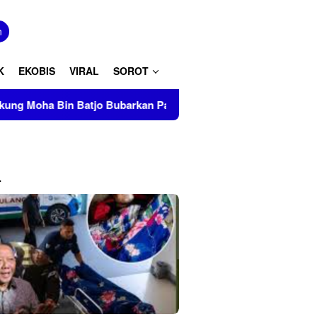
tutup
n
K
EKOBIS
VIRAL
SOROT
Batjo Bubarkan Paksa Aksi PMII Makassar di AAS Building
L