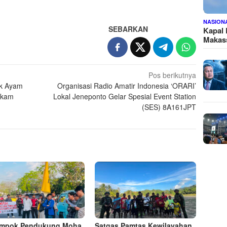
NASION
SEBARKAN
Kapal
Makass
Pos berikutnya
ak Ayam
Organisasi Radio Amatir Indonesia ‘ORARI’
ikam
Lokal Jeneponto Gelar Spesial Event Station
(SES) 8A161JPT
ompok Pendukung Moha
Satgas Pamtas Kewilayahan