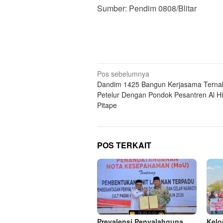
Sumber: Pendim 0808/Blitar
Navigasi
Pos sebelumnya
Dandim 1425 Bangun Kerjasama Tern
pos
Petelur Dengan Pondok Pesantren Al H
Pitape
POS TERKAIT
Prevalensi Penyalahguna
Kel