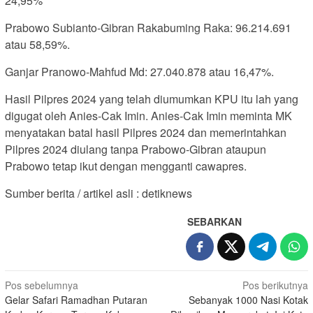
24,95%
Prabowo Subianto-Gibran Rakabuming Raka: 96.214.691
atau 58,59%.
Ganjar Pranowo-Mahfud Md: 27.040.878 atau 16,47%.
Hasil Pilpres 2024 yang telah diumumkan KPU itu lah yang
digugat oleh Anies-Cak Imin. Anies-Cak Imin meminta MK
menyatakan batal hasil Pilpres 2024 dan memerintahkan
Pilpres 2024 diulang tanpa Prabowo-Gibran ataupun
Prabowo tetap ikut dengan mengganti cawapres.
Sumber berita / artikel asli : detiknews
SEBARKAN
Navigasi
Pos sebelumnya
Pos berikutnya
Gelar Safari Ramadhan Putaran
Sebanyak 1000 Nasi Kotak
pos