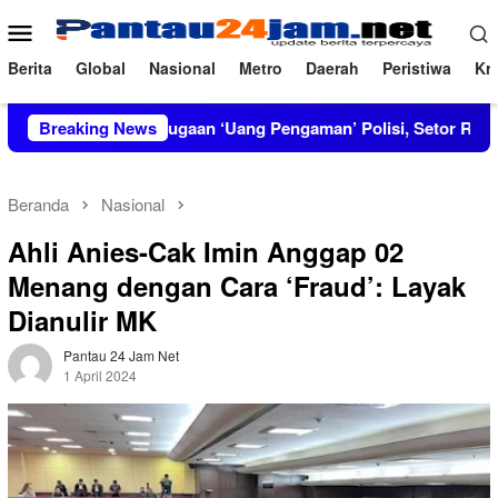
Loncat
Menu
ke
Mobile
konten
Berita
Global
Nasional
Metro
Daerah
Peristiwa
Kri
Bongkar Dugaan ‘Uang Pengaman’ Polisi, Setor Rp2,5 Juta tapi So
Breaking News
Beranda
Nasional
Ahli Anies-Cak Imin Anggap 02
Menang dengan Cara ‘Fraud’: Layak
Dianulir MK
Pantau 24 Jam Net
1 April 2024