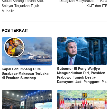
Kedua Karang Taruna Kab.
Dibagikan Masyarakat, Ini Kata
Selayar Terjunkan Tujuh
KJJT dan ITB
Muballiq
POS TERKAIT
Gubernur BI Perry Warjiyo
Kapal Penumpang Rute
Mengundurkan Diri, Presiden
Surabaya-Makassar Terbakar
Prabowo Funjuk Destry
di Perairan Sumenep
Damayanti Jadi Pengganti Pjs