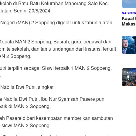
kolah di Batu-Batu Kelurahan Manorang Salo Kec
atan. Senin, 20/5/2024.
NASION
Kapal
Negeri (MAN) 2 Soppeng digelar untuk tahun ajaran
Makass
ri Kepala MAN 2 Soppeng, Basrah, guru, pegawai dan
mite sekolah, dan tamu undangan dari Instansi terkait
MAN 2 Soppeng.
tri terpilih sebagai Siswi terbaik 1 MAN 2 Soppeng,
.
Nabila Dwi Putri, singkat.
da Nabila Dwi Putri, Ibu Nur Syamsah Pasere pun
erbaik di MAN 2 Soppeng.
sah Pasere diberi kesempatan memberikan sambutan
a siswi MAN 2 Soppeng.