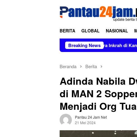
Loncat
tutup
ke
konten
BERITA
GLOBAL
NASIONAL
n Barang Bukti Perkara Inkrah di Kantor Kejari Polman
Breaking News
Beranda
Berita
Adinda Nabila Dw
di MAN 2 Soppe
Menjadi Org Tua
Pantau 24 Jam Net
21 Mei 2024