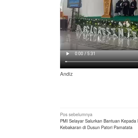
Andiz
Navigasi
Pos sebelumnya
PMI Selayar Salurkan Bantuan Kepada
pos
Kebakaran di Dusun Patori Pamatata