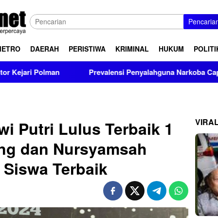
Pencaria
METRO
DAERAH
PERISTIWA
KRIMINAL
HUKUM
POLITI
Prevalensi Penyalahguna Narkoba Capai 4,17 Juta Jiwa, BNNP
VIRA
i Putri Lulus Terbaik 1
ng dan Nursyamsah
 Siswa Terbaik