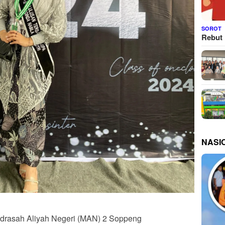
SOROT
Rebut 
NASI
rasah Aliyah Negeri (MAN) 2 Soppeng