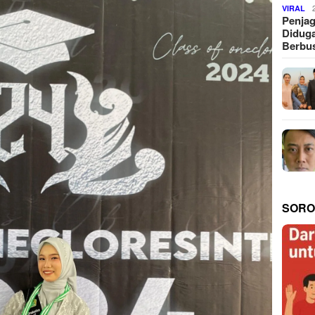
VIRAL
Penjag
Diduga
Berbus
SORO