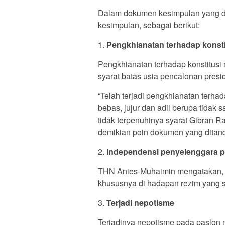
Dalam dokumen kesimpulan yang di
kesimpulan, sebagai berikut:
1.
Pengkhianatan terhadap konsti
Pengkhianatan terhadap konstitus
syarat batas usia pencalonan presi
“Telah terjadi pengkhianatan terha
bebas, jujur dan adil berupa tidak 
tidak terpenuhinya syarat Gibran R
demikian poin dokumen yang ditand
2.
Independensi penyelenggara p
THN Anies-Muhaimin mengatakan, 
khususnya di hadapan rezim yang sa
3.
Terjadi nepotisme
Terjadinya nepotisme pada paslon