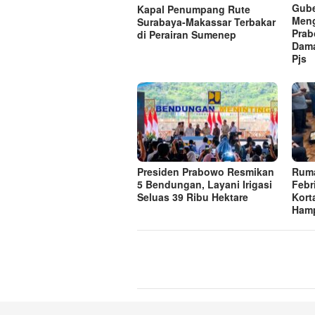
Gube
Kapal Penumpang Rute
Meng
Surabaya-Makassar Terbakar
Prab
di Perairan Sumenep
Dama
Pjs
Presiden Prabowo Resmikan
Ruma
5 Bendungan, Layani Irigasi
Febr
Seluas 39 Ribu Hektare
Korta
Hamp