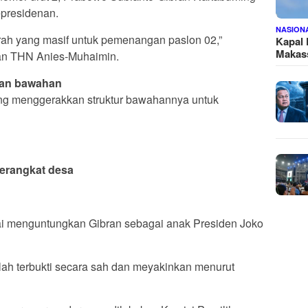
presidenan.
NASION
rah yang masif untuk pemenangan paslon 02,”
Kapal
Makass
an THN Anies-Muhaimin.
kan bawahan
ng menggerakkan struktur bawahannya untuk
perangkat desa
ilai menguntungkan Gibran sebagai anak Presiden Joko
telah terbukti secara sah dan meyakinkan menurut