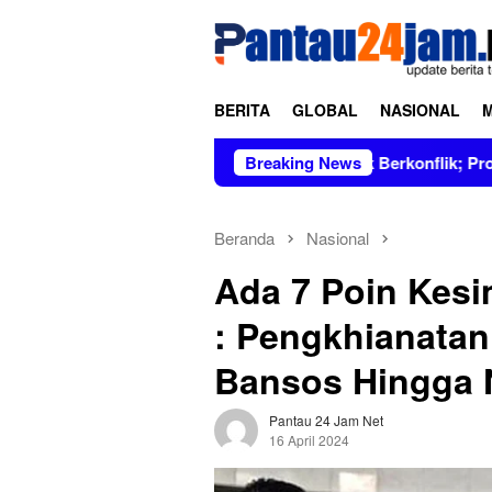
Loncat
tutup
ke
konten
BERITA
GLOBAL
NASIONAL
mpin Figur Bersih dan Tidak Berkonflik; Prof. Dr. Hj. Andi Asl
Breaking News
Beranda
Nasional
Ada 7 Poin Kes
: Pengkhianatan 
Bansos Hingga 
Pantau 24 Jam Net
16 April 2024