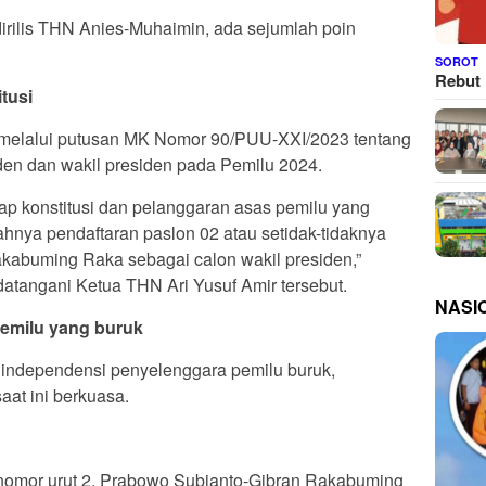
rilis THN Anies-Muhaimin, ada sejumlah poin
SOROT
Rebut 
tusi
i melalui putusan MK Nomor 90/PUU-XXI/2023 tentang
den dan wakil presiden pada Pemilu 2024.
dap konstitusi dan pelanggaran asas pemilu yang
sahnya pendaftaran paslon 02 atau setidak-tidaknya
akabuming Raka sebagai calon wakil presiden,”
atangani Ketua THN Ari Yusuf Amir tersebut.
NASI
emilu yang buruk
independensi penyelenggara pemilu buruk,
at ini berkuasa.
 nomor urut 2, Prabowo Subianto-Gibran Rakabuming