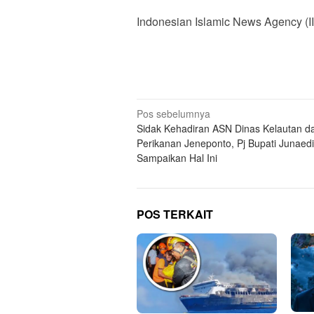
Indonesian Islamic News Agency (II
Navigasi
Pos sebelumnya
Sidak Kehadiran ASN Dinas Kelautan d
pos
Perikanan Jeneponto, Pj Bupati Junaedi
Sampaikan Hal Ini
POS TERKAIT