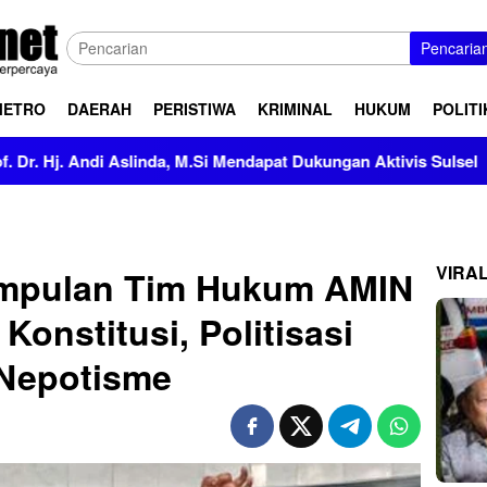
Pencaria
METRO
DAERAH
PERISTIWA
KRIMINAL
HUKUM
POLITI
inda, M.Si Mendapat Dukungan Aktivis Sulsel
Kapolres P
VIRA
impulan Tim Hukum AMIN
Konstitusi, Politisasi
Nepotisme