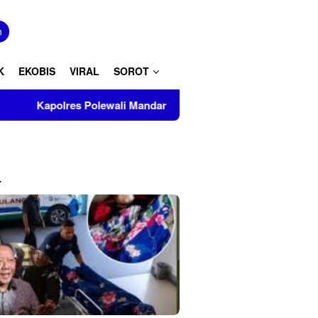
tutup
n
K
EKOBIS
VIRAL
SOROT
olewali Mandar Turut Musnahkan Barang Bukti Perkara Inkrah di
L